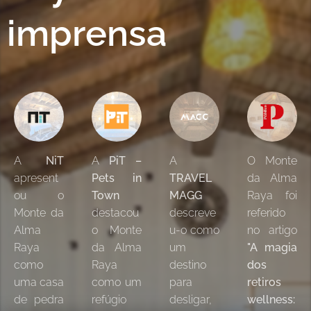
imprensa
A
NiT
A
PiT –
A
O Monte
apresent
Pets in
TRAVEL
da Alma
ou o
Town
MAGG
Raya foi
Monte da
destacou
descreve
referido
Alma
o Monte
u-o como
no artigo
Raya
da Alma
um
"A magia
como
Raya
destino
dos
uma casa
como um
para
retiros
de pedra
refúgio
desligar,
wellness: