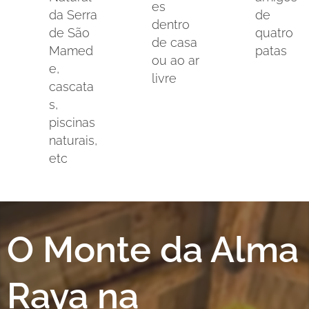
es
da Serra
de
dentro
de São
quatro
de casa
Mamed
patas
ou ao ar
e,
livre
cascata
s,
piscinas
naturais,
etc
O Monte da Alma
Raya na