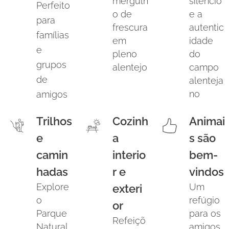
mergulh
silêncio
Perfeito
o de
e a
para
frescura
autentic
famílias
em
idade
e
pleno
do
grupos
alentejo
campo
de
alenteja
no
amigos
Trilhos
Cozinh
Animai
e
a
s são
camin
interio
bem-
hadas
r e
vindos
Explore
Um
exteri
o
refúgio
or
Parque
para os
Refeiçõ
Natural
amigos